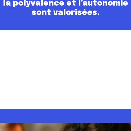
la
polyvalence et l’autonomie
sont
valorisées.
Vous êtes un.e commercial.e
?
Vous cherchez un nouveau challenge innovant