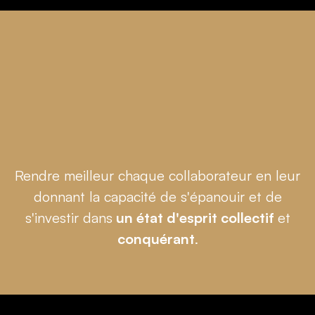
Rendre meilleur chaque collaborateur en leur
donnant la capacité de s'épanouir et de
s'investir dans
un état d'esprit collectif
et
conquérant
.